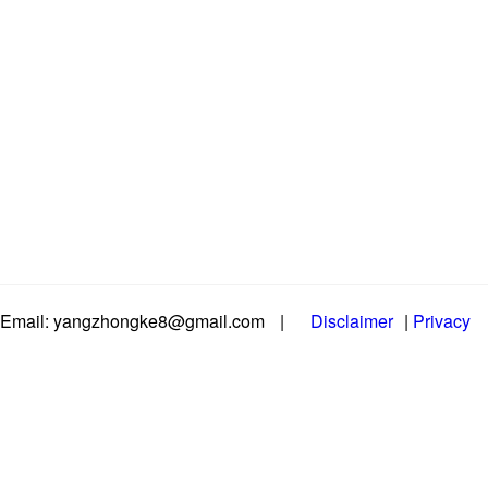
Email: yangzhongke8@gmail.com
|
Disclaimer
|
Privacy