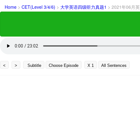
Home
>
CET(Level 3/4/6)
>
大学英语四级听力真题1
>
2021年06
<
>
Subtitle
Choose Episode
X 1
All Sentences