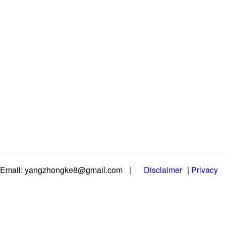
Email: yangzhongke8@gmail.com
|
Disclaimer
|
Privacy