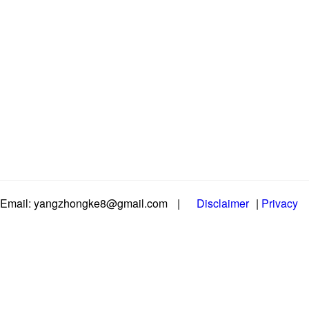
Email: yangzhongke8@gmail.com
|
Disclaimer
|
Privacy