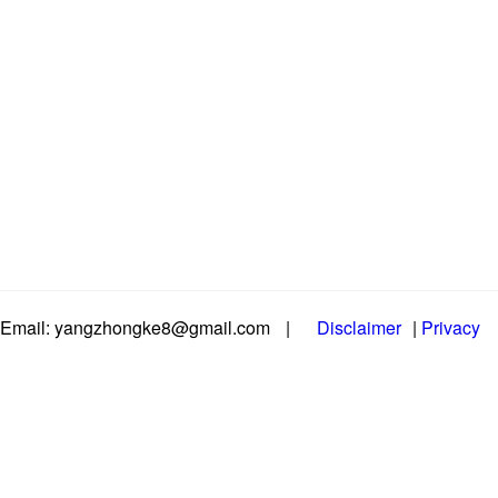
Email: yangzhongke8@gmail.com
|
Disclaimer
|
Privacy